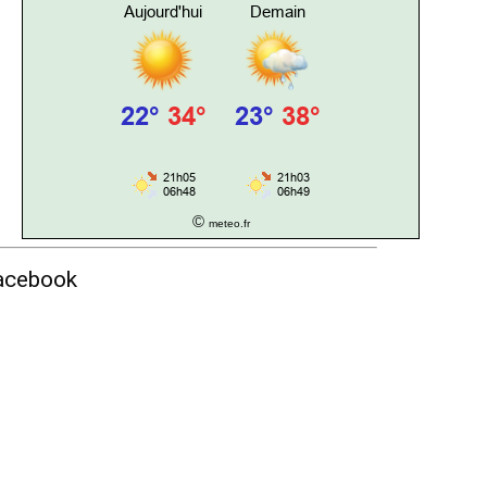
©
meteo.fr
acebook