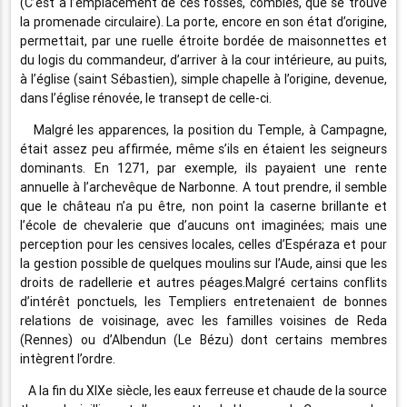
(C’est à l’emplacement de ces fossés, comblés, que se trouve
la promenade circulaire). La porte, encore en son état d’origine,
permettait, par une ruelle étroite bordée de maisonnettes et
du logis du commandeur, d’arriver à la cour intérieure, au puits,
à l’église (saint Sébastien), simple chapelle à l’origine, devenue,
dans l’église rénovée, le transept de celle-ci.
Malgré les apparences, la position du Temple, à Campagne,
était assez peu affirmée, même s’ils en étaient les seigneurs
dominants. En 1271, par exemple, ils payaient une rente
annuelle à l’archevêque de Narbonne. A tout prendre, il semble
que le château n’a pu être, non point la caserne brillante et
l’école de chevalerie que d’aucuns ont imaginées; mais une
perception pour les censives locales, celles d’Espéraza et pour
la gestion possible de quelques moulins sur l’Aude, ainsi que les
droits de radellerie et autres péages.Malgré certains conflits
d’intérêt ponctuels, les Templiers entretenaient de bonnes
relations de voisinage, avec les familles voisines de Reda
(Rennes) ou d’Albendun (Le Bézu) dont certains membres
intègrent l’ordre.
A la fin du XIXe siècle, les eaux ferreuse et chaude de la source