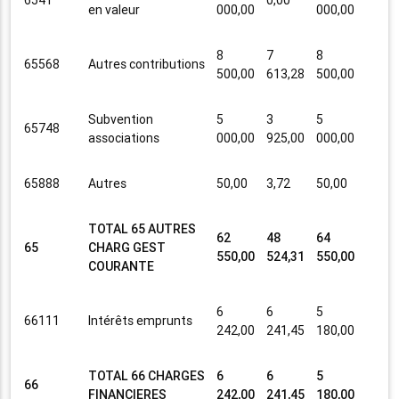
en valeur
000,00
000,00
8
7
8
65568
Autres contributions
500,00
613,28
500,00
Subvention
5
3
5
65748
associations
000,00
925,00
000,00
65888
Autres
50,00
3,72
50,00
TOTAL 65 AUTRES
62
48
64
65
CHARG GEST
550,00
524,31
550,00
COURANTE
6
6
5
66111
Intérêts emprunts
242,00
241,45
180,00
TOTAL 66 CHARGES
6
6
5
66
FINANCIERES
242,00
241,45
180,00