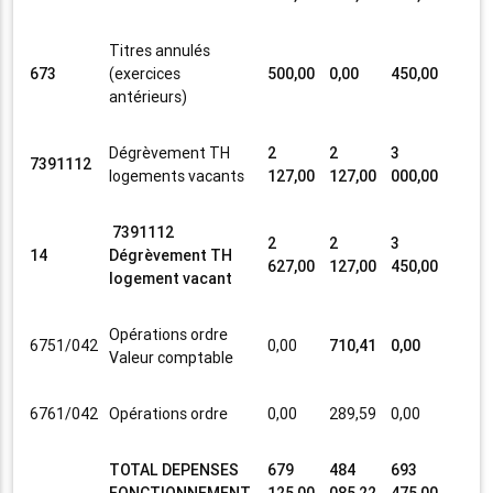
Titres annulés
673
(exercices
500,00
0,00
450,00
antérieurs)
Dégrèvement TH
2
2
3
7391112
logements vacants
127,00
127,00
000,00
7391112
2
2
3
14
Dégrèvement TH
627,00
127,00
450,00
logement vacant
Opérations ordre
6751/042
0,00
710,41
0,00
Valeur comptable
6761/042
Opérations ordre
0,00
289,59
0,00
TOTAL DEPENSES
679
484
693
FONCTIONNEMENT
125,00
085,22
475,00