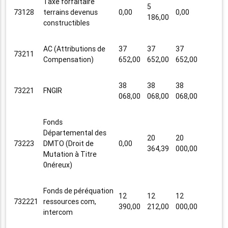
Taxe forfaitaire
5
73128
terrains devenus
0,00
0,00
186,00
constructibles
AC (Attributions de
37
37
37
73211
Compensation)
652,00
652,00
652,00
38
38
38
73221
FNGIR
068,00
068,00
068,00
Fonds
Départemental des
20
20
73223
DMTO (Droit de
0,00
364,39
000,00
Mutation à Titre
0néreux)
Fonds de péréquation
12
12
12
732221
ressources com,
390,00
212,00
000,00
intercom