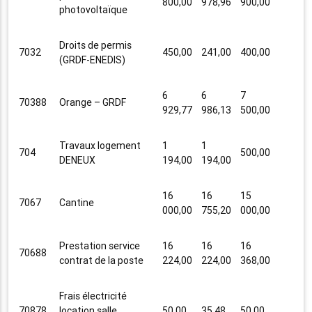
800,00
978,96
900,00
photovoltaïque
Droits de permis
7032
450,00
241,00
400,00
(GRDF-ENEDIS)
6
6
7
70388
Orange – GRDF
929,77
986,13
500,00
Travaux logement
1
1
704
500,00
DENEUX
194,00
194,00
16
16
15
7067
Cantine
000,00
755,20
000,00
Prestation service
16
16
16
70688
contrat de la poste
224,00
224,00
368,00
Frais électricité
70878
location salle
50,00
35,48
50,00