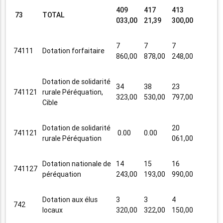
409
417
413
73
TOTAL
033,00
21,39
300,00
7
7
7
74111
Dotation forfaitaire
860,00
878,00
248,00
Dotation de solidarité
34
38
23
741121
rurale Péréquation,
323,00
530,00
797,00
Cible
Dotation de solidarité
20
741121
0.00
0.00
rurale Péréquation
061,00
Dotation nationale de
14
15
16
741127
péréquation
243,00
193,00
990,00
Dotation aux élus
3
3
4
742
locaux
320,00
322,00
150,00