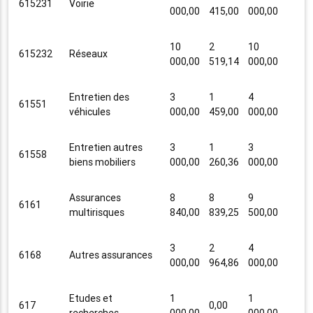
615231
Voirie
000,00
415,00
000,00
10
2
10
615232
Réseaux
000,00
519,14
000,00
Entretien des
3
1
4
61551
véhicules
000,00
459,00
000,00
Entretien autres
3
1
3
61558
biens mobiliers
000,00
260,36
000,00
Assurances
8
8
9
6161
multirisques
840,00
839,25
500,00
3
2
4
6168
Autres assurances
000,00
964,86
000,00
Etudes et
1
1
617
0,00
recherches
000,00
000,00