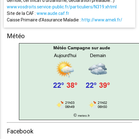
démolir, certificat d’urbanisme, déclaration préalable…)
www.vosdroits.service-public.fr/particuliers/N319.xhtml
Site de la CAF :
www.aude.caf.fr
Caisse Primaire d’Assurance Maladie :
http://www.ameli.fr/
Météo
Météo Campagne sur aude
©
meteo.fr
Facebook