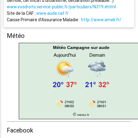
démolir, certificat d’urbanisme, déclaration préalable…)
www.vosdroits.service-public.fr/particuliers/N319.xhtml
Site de la CAF :
www.aude.caf.fr
Caisse Primaire d’Assurance Maladie :
http://www.ameli.fr/
Météo
Météo Campagne sur aude
©
meteo.fr
Facebook