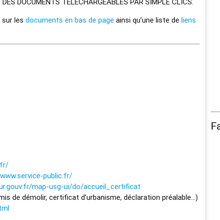
, DES DOCUMENTS TÉLÉCHARGEABLES PAR SIMPLE CLICS.
 sur les
documents en bas de page
ainsi qu’une liste de
liens
F
fr/
www.service-public.fr/
eur.gouv.fr/map-usg-ui/do/accueil_certificat
rmis de démolir, certificat d’urbanisme, déclaration préalable…)
tml