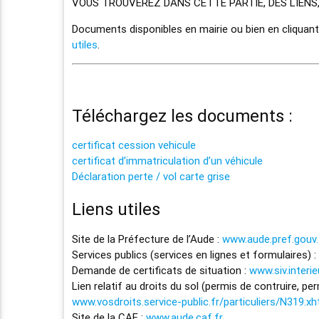
VOUS TROUVEREZ DANS CETTE PARTIE, DES LIENS
Documents disponibles en mairie ou bien en cliquant
utiles
.
Téléchargez les documents :
certificat cession vehicule
certificat d’immatriculation d’un véhicule
Déclaration perte / vol carte grise
Liens utiles
Site de la Préfecture de l’Aude :
www.aude.pref.gouv.
Services publics (services en lignes et formulaires) :
Demande de certificats de situation :
www.siv.interi
Lien relatif au droits du sol (permis de contruire, pe
www.vosdroits.service-public.fr/particuliers/N319.xh
Site de la CAF :
www.aude.caf.fr