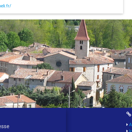
li.fr/
A
esse
I