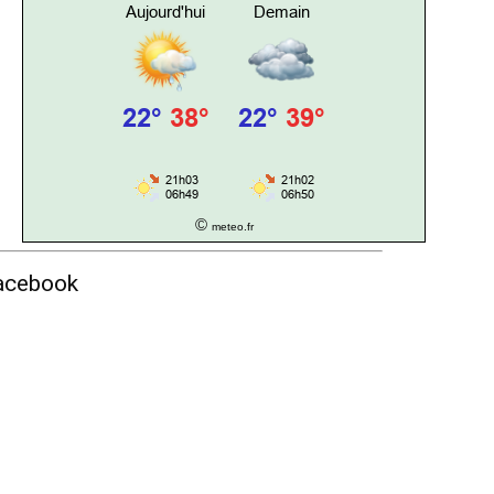
©
meteo.fr
acebook