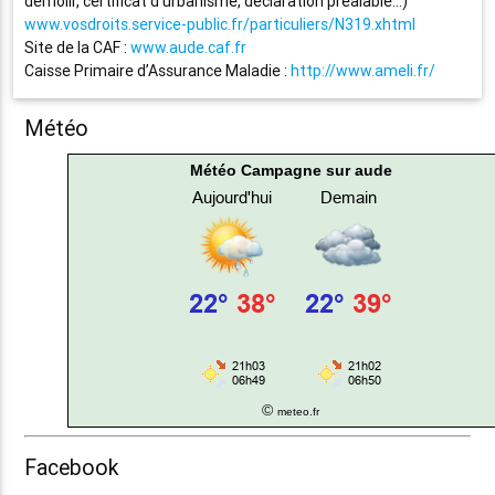
démolir, certificat d’urbanisme, déclaration préalable…)
www.vosdroits.service-public.fr/particuliers/N319.xhtml
Site de la CAF :
www.aude.caf.fr
Caisse Primaire d’Assurance Maladie :
http://www.ameli.fr/
Météo
Météo Campagne sur aude
©
meteo.fr
Facebook