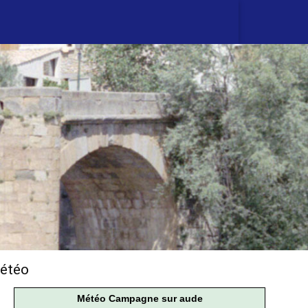
étéo
Météo Campagne sur aude