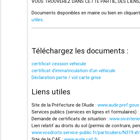
VOUS TROUVEREZ DANS CETTE PARTIE, DES LIENS
Documents disponibles en mairie ou bien en cliquant
utiles
.
Téléchargez les documents :
certificat cession vehicule
certificat d’immatriculation d’un véhicule
Déclaration perte / vol carte grise
Liens utiles
Site de la Préfecture de l’Aude :
www.aude.pref.gouv.
Services publics (services en lignes et formulaires) :
Demande de certificats de situation :
www.siv.interi
Lien relatif au droits du sol (permis de contruire, pe
www.vosdroits.service-public.fr/particuliers/N319.xh
Site de la CAF :
www.aude.caf.fr