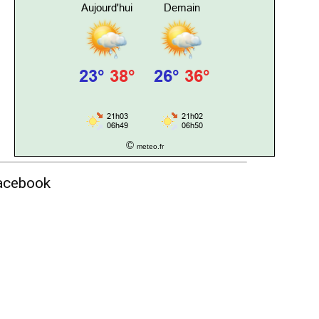
©
meteo.fr
acebook