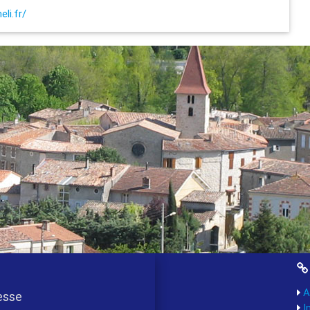
li.fr/
A
esse
I