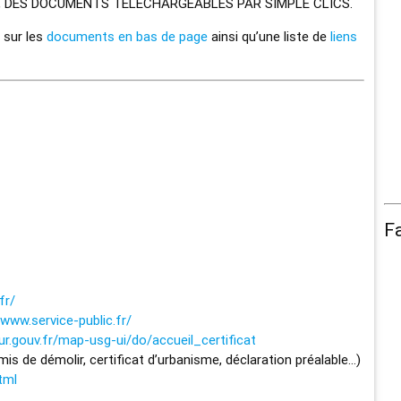
, DES DOCUMENTS TÉLÉCHARGEABLES PAR SIMPLE CLICS.
 sur les
documents en bas de page
ainsi qu’une liste de
liens
F
fr/
www.service-public.fr/
eur.gouv.fr/map-usg-ui/do/accueil_certificat
rmis de démolir, certificat d’urbanisme, déclaration préalable…)
tml