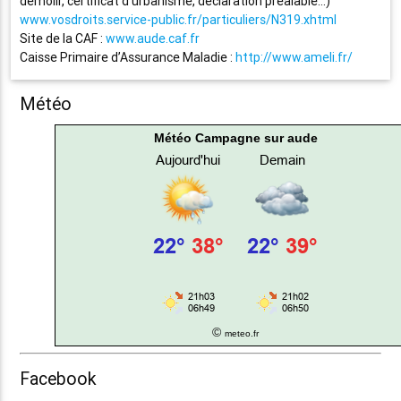
démolir, certificat d’urbanisme, déclaration préalable…)
www.vosdroits.service-public.fr/particuliers/N319.xhtml
Site de la CAF :
www.aude.caf.fr
Caisse Primaire d’Assurance Maladie :
http://www.ameli.fr/
Météo
Météo Campagne sur aude
©
meteo.fr
Facebook