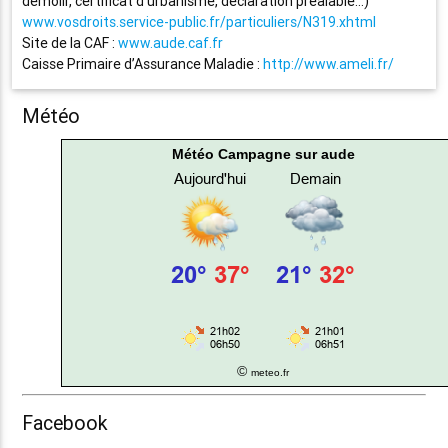
démolir, certificat d’urbanisme, déclaration préalable…)
www.vosdroits.service-public.fr/particuliers/N319.xhtml
Site de la CAF :
www.aude.caf.fr
Caisse Primaire d’Assurance Maladie :
http://www.ameli.fr/
Météo
Météo Campagne sur aude
©
meteo.fr
Facebook