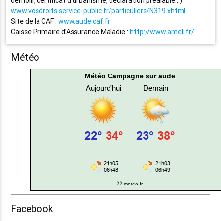
démolir, certificat d’urbanisme, déclaration préalable…)
www.vosdroits.service-public.fr/particuliers/N319.xhtml
Site de la CAF :
www.aude.caf.fr
Caisse Primaire d’Assurance Maladie :
http://www.ameli.fr/
Météo
Météo Campagne sur aude
©
meteo.fr
Facebook