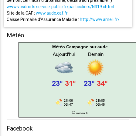
démolir, certificat d’urbanisme, déclaration préalable…)
www.vosdroits.service-public.fr/particuliers/N319.xhtml
Site de la CAF :
www.aude.caf.fr
Caisse Primaire d’Assurance Maladie :
http://www.ameli.fr/
Météo
Météo Campagne sur aude
©
meteo.fr
Facebook