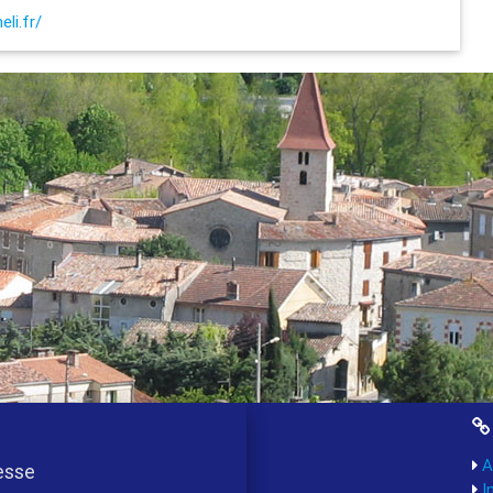
li.fr/
A
esse
I