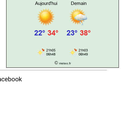
©
meteo.fr
acebook