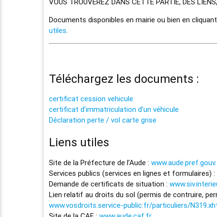
VOUS TROUVEREZ DANS CETTE PARTIE, DES LIENS
Documents disponibles en mairie ou bien en cliquant
utiles
.
Téléchargez les documents :
certificat cession vehicule
certificat d’immatriculation d’un véhicule
Déclaration perte / vol carte grise
Liens utiles
Site de la Préfecture de l’Aude :
www.aude.pref.gouv.
Services publics (services en lignes et formulaires) :
Demande de certificats de situation :
www.siv.interi
Lien relatif au droits du sol (permis de contruire, pe
www.vosdroits.service-public.fr/particuliers/N319.xh
Site de la CAF :
www.aude.caf.fr