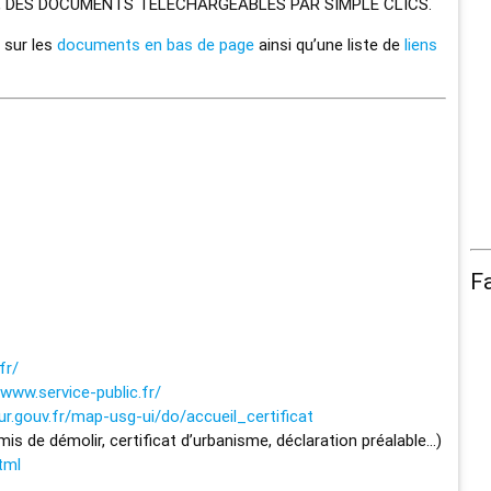
, DES DOCUMENTS TÉLÉCHARGEABLES PAR SIMPLE CLICS.
 sur les
documents en bas de page
ainsi qu’une liste de
liens
F
fr/
www.service-public.fr/
eur.gouv.fr/map-usg-ui/do/accueil_certificat
rmis de démolir, certificat d’urbanisme, déclaration préalable…)
tml