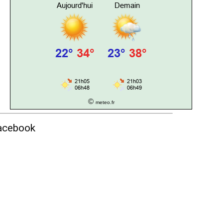
©
meteo.fr
acebook