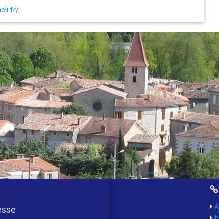
li.fr/
A
esse
I