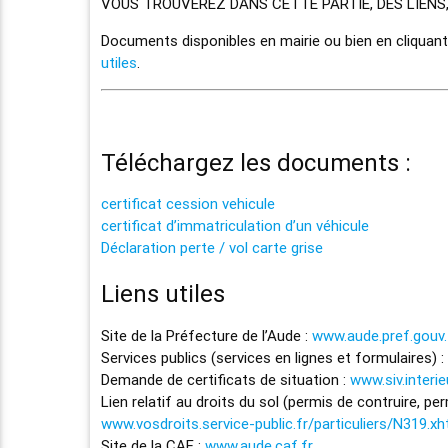
VOUS TROUVEREZ DANS CETTE PARTIE, DES LIENS
Documents disponibles en mairie ou bien en cliquant
utiles
.
Téléchargez les documents :
certificat cession vehicule
certificat d’immatriculation d’un véhicule
Déclaration perte / vol carte grise
Liens utiles
Site de la Préfecture de l’Aude :
www.aude.pref.gouv.
Services publics (services en lignes et formulaires) :
Demande de certificats de situation :
www.siv.interi
Lien relatif au droits du sol (permis de contruire, pe
www.vosdroits.service-public.fr/particuliers/N319.xh
Site de la CAF :
www.aude.caf.fr