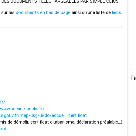
, DES DOCUMENTS TÉLÉCHARGEABLES PAR SIMPLE CLICS.
 sur les
documents en bas de page
ainsi qu’une liste de
liens
F
fr/
www.service-public.fr/
eur.gouv.fr/map-usg-ui/do/accueil_certificat
rmis de démolir, certificat d’urbanisme, déclaration préalable…)
tml