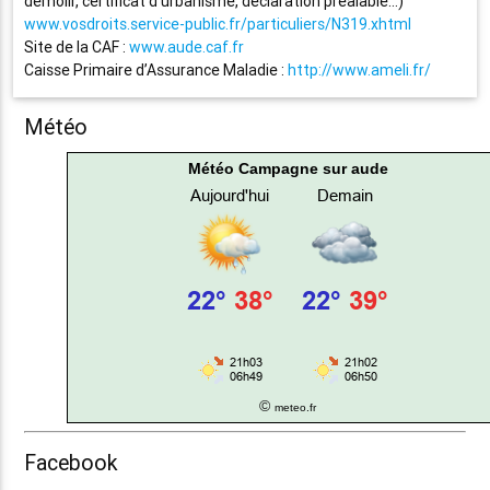
démolir, certificat d’urbanisme, déclaration préalable…)
www.vosdroits.service-public.fr/particuliers/N319.xhtml
Site de la CAF :
www.aude.caf.fr
Caisse Primaire d’Assurance Maladie :
http://www.ameli.fr/
Météo
Météo Campagne sur aude
©
meteo.fr
Facebook