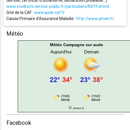
démolir, certificat d’urbanisme, déclaration préalable…)
www.vosdroits.service-public.fr/particuliers/N319.xhtml
Site de la CAF :
www.aude.caf.fr
Caisse Primaire d’Assurance Maladie :
http://www.ameli.fr/
Météo
Météo Campagne sur aude
©
meteo.fr
Facebook