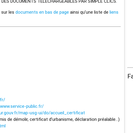
, DES DOCUMENTS TÉLÉCHARGEABLES PAR SIMPLE CLICS.
 sur les
documents en bas de page
ainsi qu’une liste de
liens
F
fr/
www.service-public.fr/
eur.gouv.fr/map-usg-ui/do/accueil_certificat
rmis de démolir, certificat d’urbanisme, déclaration préalable…)
tml