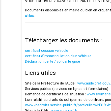
VOUS TROUVEREZ DANS CETTE PARTIE, DES LIENS
Documents disponibles en mairie ou bien en cliquant
utiles
.
Téléchargez les documents :
certificat cession vehicule
certificat d’immatriculation d’un véhicule
Déclaration perte / vol carte grise
Liens utiles
Site de la Préfecture de l’Aude :
www.aude.pref.gouv.
Services publics (services en lignes et formulaires) :
Demande de certificats de situation :
www.siv.interi
Lien relatif au droits du sol (permis de contruire, pe
www.vosdroits.service-public.fr/particuliers/N319.xh
Site de la CAF :
www.aude.caf.fr