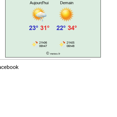
©
meteo.fr
acebook