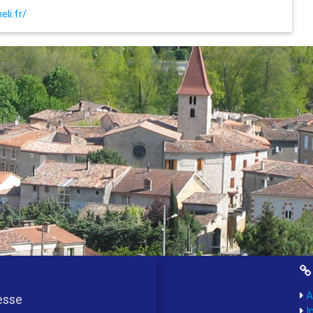
li.fr/
A
esse
I