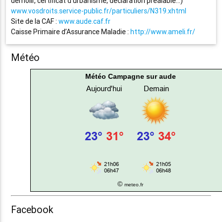
démolir, certificat d’urbanisme, déclaration préalable…)
www.vosdroits.service-public.fr/particuliers/N319.xhtml
Site de la CAF :
www.aude.caf.fr
Caisse Primaire d’Assurance Maladie :
http://www.ameli.fr/
Météo
Météo Campagne sur aude
©
meteo.fr
Facebook