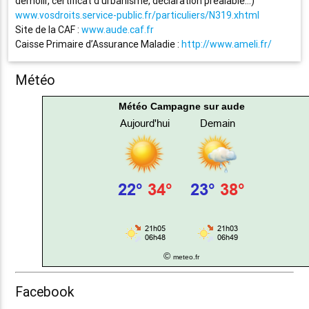
démolir, certificat d’urbanisme, déclaration préalable…)
www.vosdroits.service-public.fr/particuliers/N319.xhtml
Site de la CAF :
www.aude.caf.fr
Caisse Primaire d’Assurance Maladie :
http://www.ameli.fr/
Météo
Météo Campagne sur aude
©
meteo.fr
Facebook