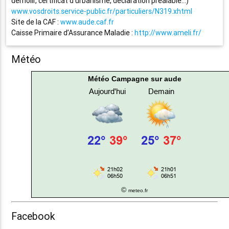
démolir, certificat d’urbanisme, déclaration préalable…)
www.vosdroits.service-public.fr/particuliers/N319.xhtml
Site de la CAF :
www.aude.caf.fr
Caisse Primaire d’Assurance Maladie :
http://www.ameli.fr/
Météo
Météo Campagne sur aude
©
meteo.fr
Facebook