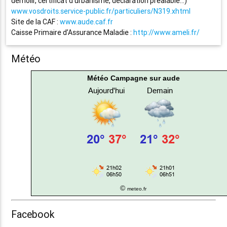
démolir, certificat d’urbanisme, déclaration préalable…)
www.vosdroits.service-public.fr/particuliers/N319.xhtml
Site de la CAF :
www.aude.caf.fr
Caisse Primaire d’Assurance Maladie :
http://www.ameli.fr/
Météo
Météo Campagne sur aude
©
meteo.fr
Facebook